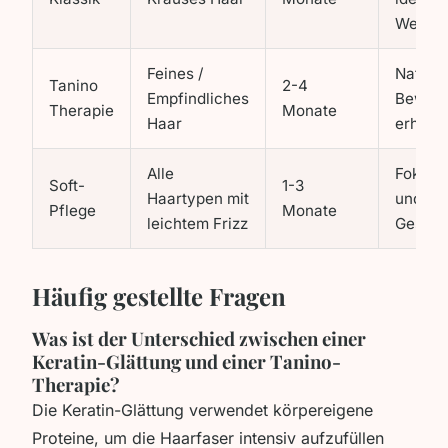
Wellen
Feines /
Natürli
Tanino
2-4
Empfindliches
Bewegu
Therapie
Monate
Haar
erhalte
Alle
Fokus 
Soft-
1-3
Haartypen mit
und
Pflege
Monate
leichtem Frizz
Geschm
Häufig gestellte Fragen
Was ist der Unterschied zwischen einer
Keratin-Glättung und einer Tanino-
Therapie?
Die Keratin-Glättung verwendet körpereigene
Proteine, um die Haarfaser intensiv aufzufüllen