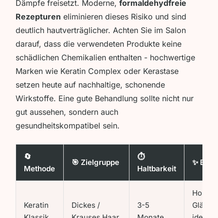
Dämpfe freisetzt. Moderne,
formaldehydfreie
Rezepturen
eliminieren dieses Risiko und sind
deutlich hautverträglicher. Achten Sie im Salon
darauf, dass die verwendeten Produkte keine
schädlichen Chemikalien enthalten - hochwertige
Marken wie
Keratin Complex
oder
Kerastase
setzen heute auf nachhaltige, schonende
Wirkstoffe. Eine gute Behandlung sollte nicht nur
gut aussehen, sondern auch
gesundheitskompatibel sein.
🔄
⏱️
🎯 Zielgruppe
✨ Beso
Methode
Haltbarkeit
Hoher
Keratin
Dickes /
3-5
Glättun
Klassik
Krauses Haar
Monate
ideal f