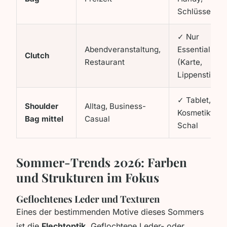
Schlüssel
✓ Nur
Abendveranstaltung,
Essentials
Clutch
Restaurant
(Karte,
Lippenstift)
✓ Tablet,
Shoulder
Alltag, Business-
Kosmetiktasc
Bag mittel
Casual
Schal
Sommer-Trends 2026: Farben
und Strukturen im Fokus
Geflochtenes Leder und Texturen
Eines der bestimmenden Motive dieses Sommers
ist die
Flechtoptik
. Geflochtene Leder- oder