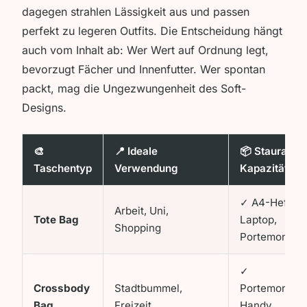
dagegen strahlen Lässigkeit aus und passen
perfekt zu legeren Outfits. Die Entscheidung hängt
auch vom Inhalt ab: Wer Wert auf Ordnung legt,
bevorzugt Fächer und Innenfutter. Wer spontan
packt, mag die Ungezwungenheit des Soft-
Designs.
🎨
📍 Ideale
📦 Stauraum
Taschentyp
Verwendung
Kapazität
✓ A4-Hefte,
Arbeit, Uni,
Tote Bag
Laptop,
Shopping
Portemonnai
✓
Crossbody
Stadtbummel,
Portemonnaie
Bag
Freizeit
Handy,