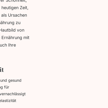
rer Schönheit,
 heutigen Zeit,
 als Ursachen
rnährung zu
 Hautbild von
 Ernährung mit
uch Ihre
it
n und gesund
g für
vernachlässigt
astizität