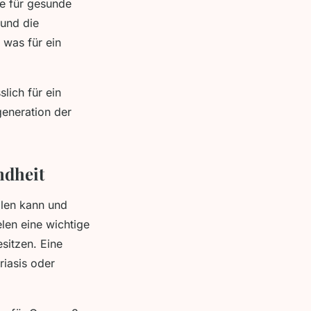
e für gesunde
 und die
 was für ein
lich für ein
generation der
ndheit
llen kann und
en eine wichtige
sitzen. Eine
iasis oder