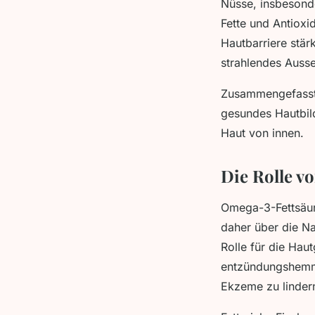
Nüsse, insbesond
Fette und Antioxid
Hautbarriere stär
strahlendes Ausse
Zusammengefasst s
gesundes Hautbild
Haut von innen.
Die Rolle v
Omega-3-Fettsäure
daher über die N
Rolle für die Ha
entzündungshemme
Ekzeme zu linder