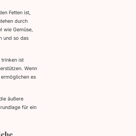
en Fetten ist,
stehen durch
el wie Gemüse,
en und so das
trinken ist
terstützen. Wenn
d ermöglichen es
die äußere
rundlage für ein
iche