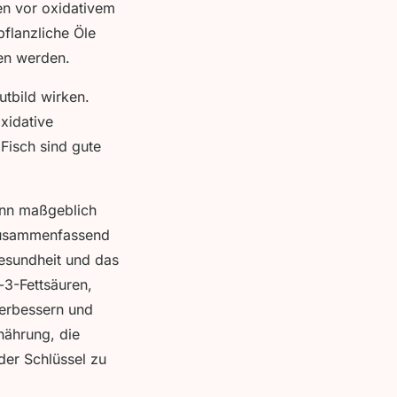
len vor oxidativem
flanzliche Öle
men werden.
utbild wirken.
xidative
Fisch sind gute
kann maßgeblich
 Zusammenfassend
Gesundheit und das
-3-Fettsäuren,
verbessern und
ährung, die
der Schlüssel zu