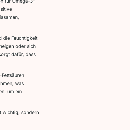
len für Omega-3-
sitive
hiasamen,
 die Feuchtigkeit
 neigen oder sich
sorgt dafür, dass
-Fettsäuren
nehmen, was
en, um ein
t wichtig, sondern