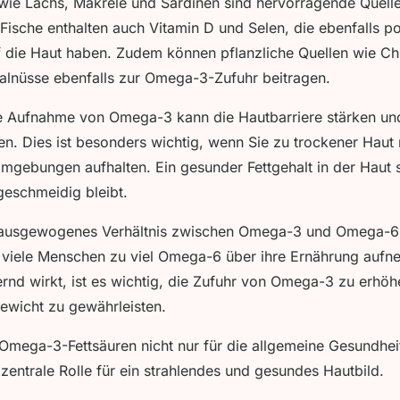
e wie Lachs, Makrele und Sardinen sind hervorragende Quel
 Fische enthalten auch Vitamin D und Selen, die ebenfalls po
 die Haut haben. Zudem können pflanzliche Quellen wie C
lnüsse ebenfalls zur Omega-3-Zufuhr beitragen.
e Aufnahme von Omega-3 kann die Hautbarriere stärken und
en. Dies ist besonders wichtig, wenn Sie zu trockener Haut
Umgebungen aufhalten. Ein gesunder Fettgehalt in der Haut 
 geschmeidig bleibt.
in ausgewogenes Verhältnis zwischen Omega-3 und Omega-6
 viele Menschen zu viel Omega-6 über ihre Ernährung auf
nd wirkt, ist es wichtig, die Zufuhr von Omega-3 zu erhöh
ewicht zu gewährleisten.
 Omega-3-Fettsäuren nicht nur für die allgemeine Gesundhei
 zentrale Rolle für ein strahlendes und gesundes Hautbild.