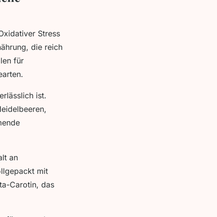
Oxidativer Stress
ährung, die reich
len für
earten.
lässlich ist.
 Heidelbeeren,
mende
lt an
ollgepackt mit
ta-Carotin, das