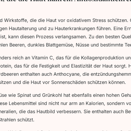
nd Wirkstoffe, die die Haut vor oxidativem Stress schützen. 
igen Hautalterung und zu Hauterkrankungen führen. Eine Ern
 ist, kann diesen Prozess verlangsamen. Zu den besten Quel
hlen Beeren, dunkles Blattgemüse, Nüsse und bestimmte Te
ders reich an Vitamin C, das für die Kollagenproduktion uner
rotein, das für die Festigkeit und Elastizität der Haut sorgt.
rdbeeren enthalten auch Anthocyane, die entzündungshem
sitzen und die Haut vor Sonnenschäden schützen können.
se wie Spinat und Grünkohl hat ebenfalls einen hohen Geha
iese Lebensmittel sind nicht nur arm an Kalorien, sondern v
eralien, die das Hautbild verbessern. Sie enthalten auch Be
trahlen schützt.